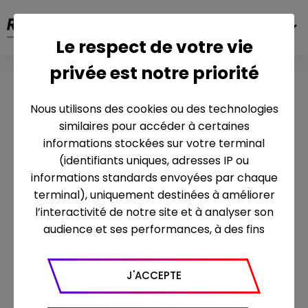
FR
Le respect de votre vie
privée est notre priorité
INDEX ÉGALITÉ FEMMES/HOMMES
Nous utilisons des cookies ou des technologies
L’engagement de la société en faveur de
similaires pour accéder à certaines
l’égalité femmes-hommes est confirmé
informations stockées sur votre terminal
avec
un score de 85/100
(Index égalité
(identifiants uniques, adresses IP ou
2024 sur l’année 2023)
décliné par
informations standards envoyées par chaque
indicateur comme suit :
terminal), uniquement destinées à améliorer
l’interactivité de notre site et à analyser son
Indicateur écart de rémunérations :
audience et ses performances, à des fins
37/40
statistiques. Nous utilisons à ce titre l’outil
Indicateur écart de taux
Google Analytics pour générer des rapports
d'augmentations individuelles : 35/35
J'ACCEPTE
sur le trafic (nombre de visites, temps passé
Indicateur retour de congés
sur le site, nombre de pages vues en moyenne,
maternité : incalculable