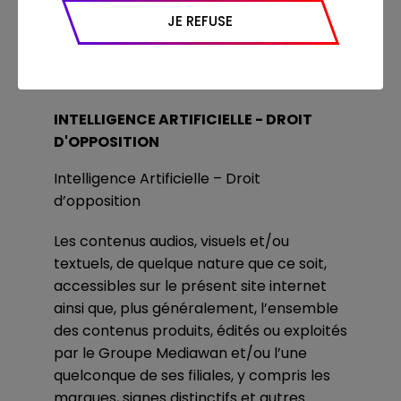
appareil et navigateur utilisé, emplacement
Indicateur hautes rémunérations :
JE REFUSE
géographique), l’origine du trafic et la
0/10
navigation (pages consultées, actions
réalisées).
INTELLIGENCE ARTIFICIELLE - DROIT
D'OPPOSITION
Intelligence Artificielle – Droit
d’opposition
Les contenus audios, visuels et/ou
textuels, de quelque nature que ce soit,
accessibles sur le présent site internet
ainsi que, plus généralement, l’ensemble
des contenus produits, édités ou exploités
par le Groupe Mediawan et/ou l’une
quelconque de ses filiales, y compris les
marques, signes distinctifs et autres