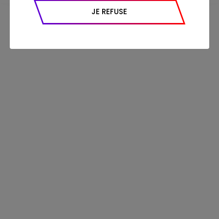
appareil et navigateur utilisé, emplacement
JE REFUSE
géographique), l’origine du trafic et la
navigation (pages consultées, actions
réalisées).