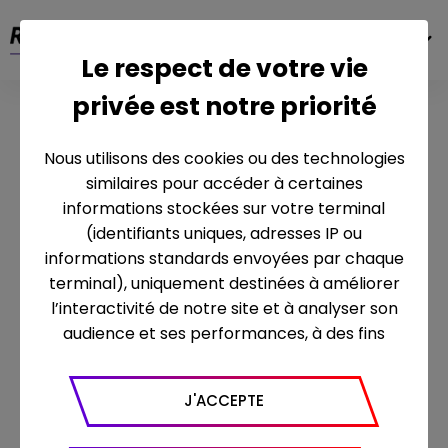
FR
Le respect de votre vie
privée est notre priorité
Nous utilisons des cookies ou des technologies
similaires pour accéder à certaines
7 Rue du Dôme,
informations stockées sur votre terminal
92100 Boulogne-Billancourt
(identifiants uniques, adresses IP ou
informations standards envoyées par chaque
terminal), uniquement destinées à améliorer
contact
l’interactivité de notre site et à analyser son
actualités
audience et ses performances, à des fins
à propos
statistiques. Nous utilisons à ce titre l’outil
mentions légales
Google Analytics pour générer des rapports
Index égalité femmes/hommes
J'ACCEPTE
sur le trafic (nombre de visites, temps passé
Intelligence artificielle - Droit d'opposition
sur le site, nombre de pages vues en moyenne,